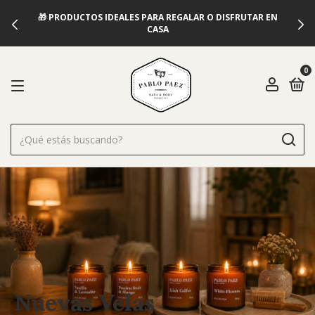
PARA REGALAR O DISFRUTAR EN
🚚 ENVIAMOS A TODO EL P
CASA
0
Nuevas Velas