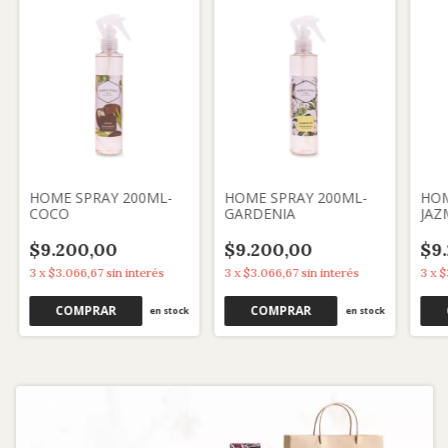
HOME SPRAY 200ML-
HOME SPRAY 200ML-
HOM
COCO
GARDENIA
JAZ
$9.200,00
$9.200,00
$9
3
x
$3.066,67
sin interés
3
x
$3.066,67
sin interés
3
x
$
en stock
en stock